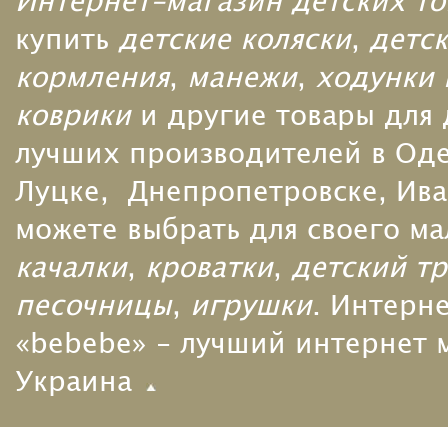
Интернет-магазин детских то
купить
детские коляски
,
детск
кормления
,
манежи
,
ходунки 
коврики
и другие товары для
лучших производителей в Одес
Луцке, Днепропетровске, Ива
можете выбрать для своего м
качалки
,
кроватки
,
детский т
песочницы
,
игрушки
. Интерн
«bebebe» - лучший интернет м
Украина