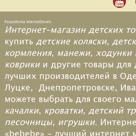
Разработка InternetDevels
Интернет-магазин детских то
купить
детские коляски
,
детск
кормления
,
манежи
,
ходунки 
коврики
и другие товары для
лучших производителей в Одес
Луцке, Днепропетровске, Ива
можете выбрать для своего м
качалки
,
кроватки
,
детский т
песочницы
,
игрушки
. Интерн
«bebebe» - лучший интернет м