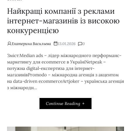
Найкращі компанії з реклами
інтернет-магазинів із високою
конкуренцією
Екатерина Васильева
13.01.2026
0
Зміст:Median ads – лідер міжнародного перформанс-
маркетингу для ecommerce в УкраїніNetpeak –
потужна digital-експертиза для інтернет-
магазинівPromodo – міжнародна агенція з акцентом
на data-driven ecommerceArtjoker – українська агенція
з міжнародн...
Continue Reading